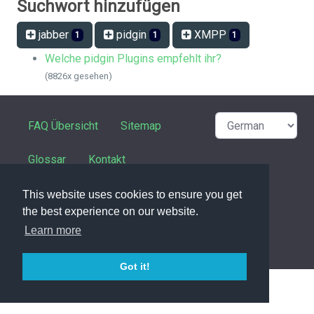
Suchwort hinzufügen
jabber
pidgin
XMPP
1
1
1
Welche pidgin Plugins empfehlt ihr?
(8826x gesehen)
FAQ Übersicht
Sitemap
Glossar
Kontakt
Datenschutzerklärung
This website uses cookies to ensure you get
the best experience on our website.
Learn more
powered with ❤️ and ☕️ by
phpMyFAQ
3.1.6
Got it!